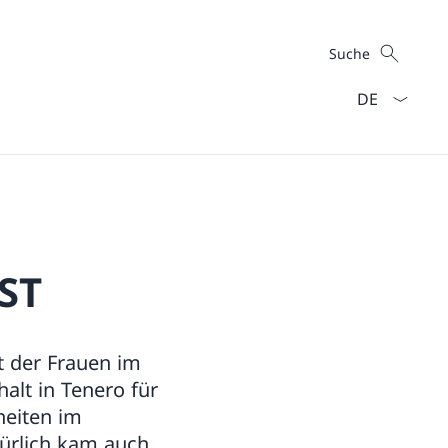
Suche
Suche
Sprach Dropd
ST
t der Frauen im
alt in Tenero für
heiten im
türlich kam auch