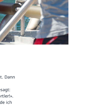
et. Dann
sagt:
tler!».
de ich