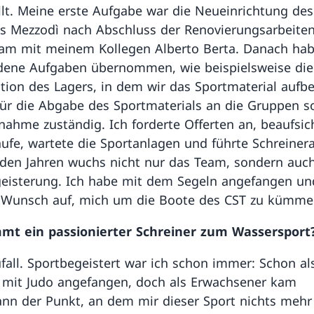
llt. Meine erste Aufgabe war die Neueinrichtung des
 Mezzodì nach Abschluss der Renovierungsarbeiten
m mit meinem Kollegen Alberto Berta. Danach hab
dene Aufgaben übernommen, wie beispielsweise die
tion des Lagers, in dem wir das Sportmaterial aufb
für die Abgabe des Sportmaterials an die Gruppen s
nahme zuständig. Ich forderte Offerten an, beaufsic
äufe, wartete die Sportanlagen und führte Schreiner
 den Jahren wuchs nicht nur das Team, sondern auc
eisterung. Ich habe mit dem Segeln angefangen un
 Wunsch auf, mich um die Boote des CST zu küm
mt ein passionierter Schreiner zum Wassersport
fall. Sportbegeistert war ich schon immer: Schon al
 mit Judo angefangen, doch als Erwachsener kam
nn der Punkt, an dem mir dieser Sport nichts mehr