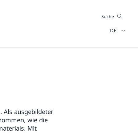
Suche
Suche
Sprach Dropd
 Als ausgebildeter
ernommen, wie die
aterials. Mit