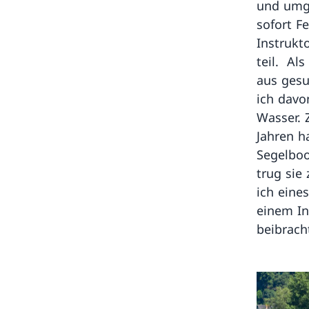
und umge
sofort F
Instrukt
teil. Al
aus gesu
ich davo
Wasser. 
Jahren h
Segelboo
trug sie
ich eine
einem In
beibrach