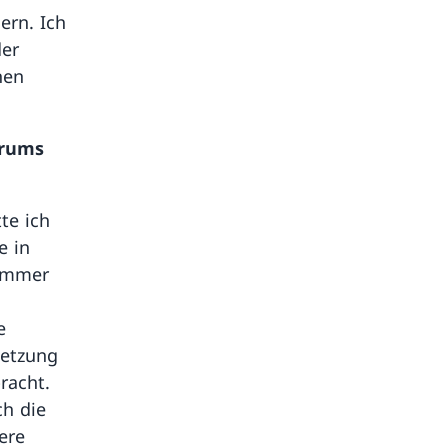
ern. Ich
der
nen
trums
te ich
e in
 immer
e
setzung
racht.
ch die
ere