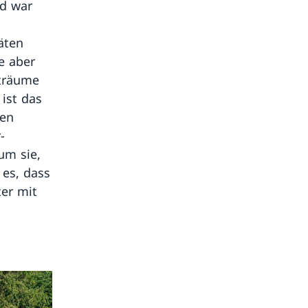
nd war
äten
e aber
 träume
ist das
len
-
um sie,
 es, dass
ter mit