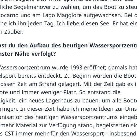
iche Segelmanöver zu wählen, um das Boot zu steu
Locarno und am Lago Maggiore aufgewachsen. Bei 
he ich ihn jeden Tag. Ich liebe diesen See. Er hat ei
n Zauber.
ast du den Aufbau des heutigen Wassersportzen
hster Nähe verfolgt?
Wassersportzentrum wurde 1993 eröffnet; damals hat
lsport bereits entdeckt. Zu Beginn wurden die Boot
ossen Zelt am Strand gelagert. Mit der Zeit gab es
te und immer weniger Platz. So entstand die
gkeit, ein neues Lagerhaus zu bauen, um alle Boot
ringen. In dieser Zeit habe ich meine Ideen zur Um
nisation des heutigen Wassersportzentrums eingeb
 mehr Material zur Verfügung stand, begeisterten si
s CST immer mehr für den Wassersport − insbesond