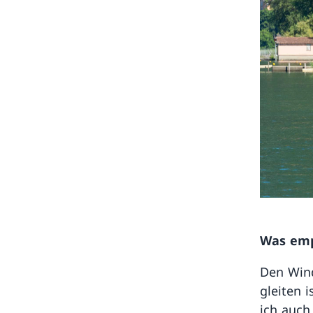
Was emp
Den Wind
gleiten 
ich auch