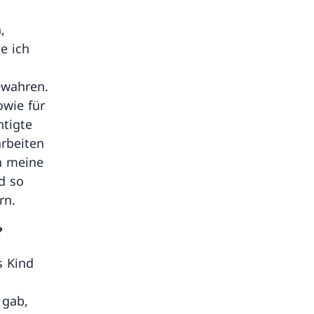
,
e ich
ewahren.
owie für
htigte
arbeiten
h meine
d so
mern.
?
s Kind
 gab,