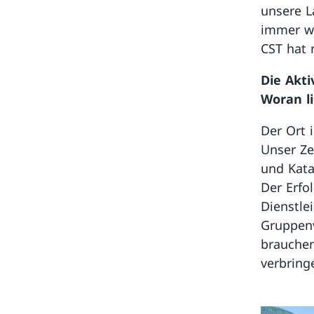
unsere L
immer wi
CST hat 
Die Akti
Woran li
Der Ort 
Unser Ze
und Kata
Der Erfo
Dienstle
Gruppenv
brauchen
verbring