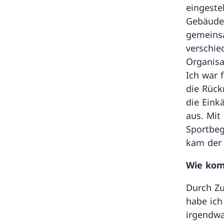
eingeste
Gebäudes
gemeinsa
verschie
Organisa
Ich war 
die Rück
die Eink
aus. Mit
Sportbeg
kam der
Wie kom
Durch Zu
habe ich
irgendwa