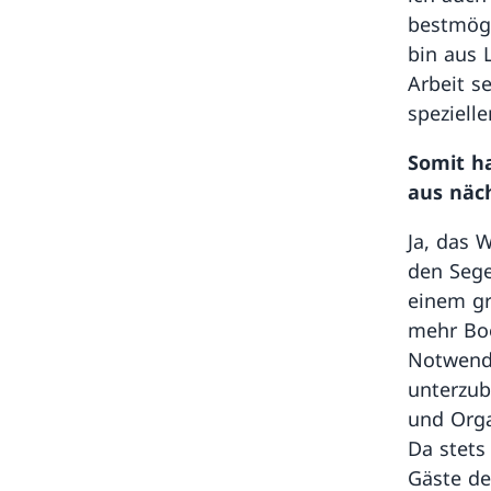
bestmögl
bin aus 
Arbeit se
spezielle
Somit h
aus näc
Ja, das 
den Sege
einem gr
mehr Boo
Notwendi
unterzub
und Orga
Da stets
Gäste de