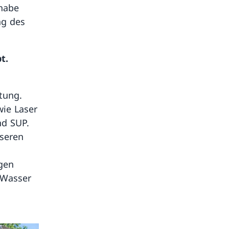
 habe
ng des
t.
tung.
wie Laser
nd SUP.
nseren
igen
 Wasser