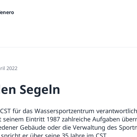
Tenero
ril 2022
den Segeln
 CST für das Wassersportzentrum verantwortlich.
it seinem Eintritt 1987 zahlreiche Aufgaben üb
iedener Gebäude oder die Verwaltung des Sportm
pricht er über seine 35 Jahre im CST.