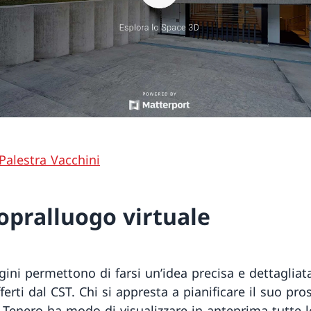
 Palestra Vacchini
opralluogo virtuale
ini permettono di farsi un’idea precisa e dettagliat
fferti dal CST. Chi si appresta a pianificare il suo pr
Tenero ha modo di visualizzare in anteprima tutte l