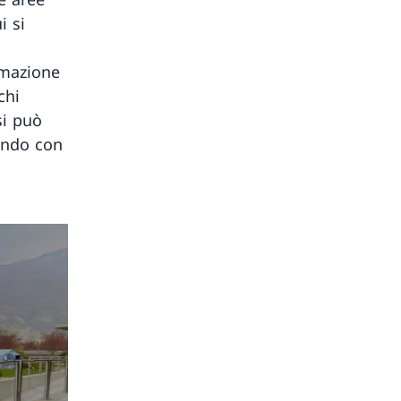
i si
emazione
chi
si può
cando con