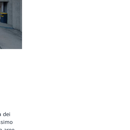
a dei
ossimo
e aree