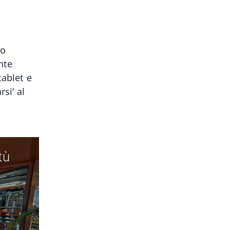
no
nte
tablet e
rsi’ al