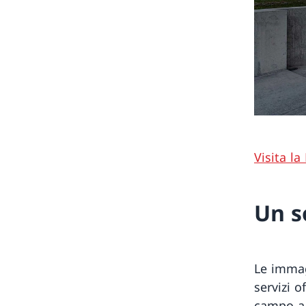
Visita la
Un s
Le immag
servizi o
campo a 