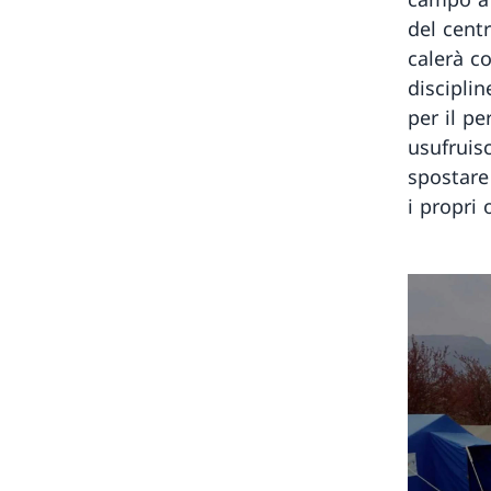
del cent
calerà c
disciplin
per il p
usufruisc
spostare 
i propri 