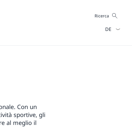
Cercare
Ricerca
Dal menu a ten
ionale. Con un
vità sportive, gli
e al meglio il