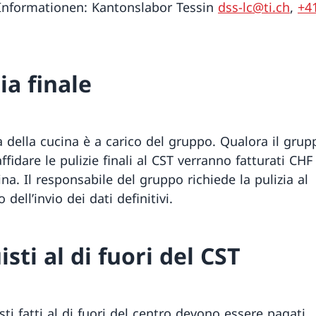
Informationen: Kantonslabor Tessin
dss-lc@ti.ch
,
+4
ia finale
a della cucina è a carico del gruppo. Qualora il grup
ffidare le pulizie finali al CST verranno fatturati CHF
na. Il responsabile del gruppo richiede la pulizia al
ell’invio dei dati definitivi.
sti al di fuori del CST
sti fatti al di fuori del centro devono essere pagati