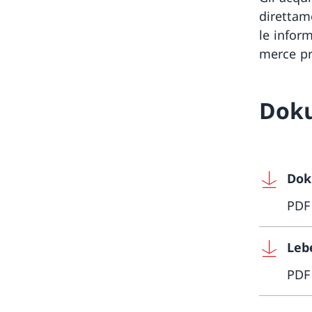
direttame
le infor
merce pr
Dok
Dok
PDF
Leb
PDF