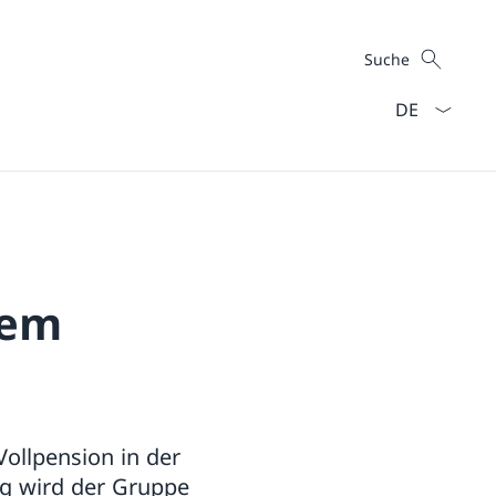
Suche
Suche
Sprach Dropd
dem
ollpension in der
ng wird der Gruppe