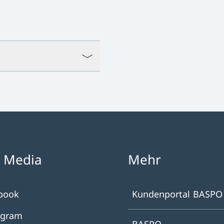
l Media
Mehr
book
Kundenportal BASPO
agram