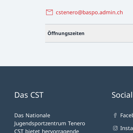
cstenero@baspo.admin.ch
Öffnungszeiten
Das CST
Socia
Das Nationale
Face
Jugendsportzentrum Tenero
Inst
CST bietet hervorragende