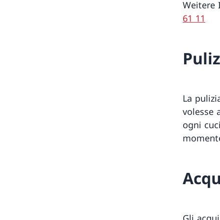
Weitere 
61 11
Puliz
La pulizi
volesse a
ogni cuci
momento d
Acqui
Gli acqui