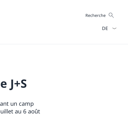
Recherche
Recherche
La langue Fra
e J+S
isant un camp
uillet au 6 août