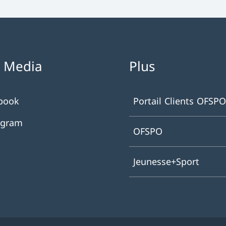
l Media
Plus
book
Portail Clients OFSPO
agram
OFSPO
Jeunesse+Sport