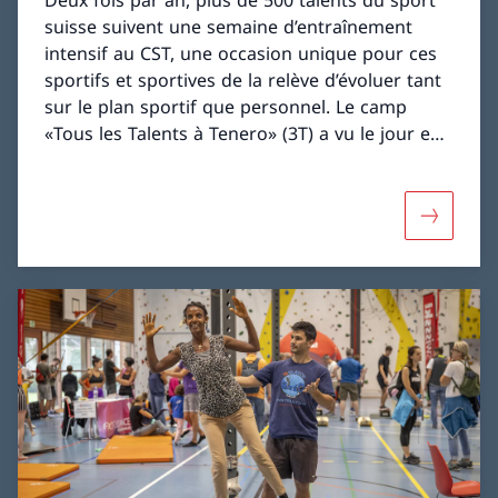
suisse suivent une semaine d’entraînement
intensif au CST, une occasion unique pour ces
sportifs et sportives de la relève d’évoluer tant
sur le plan sportif que personnel. Le camp
«Tous les Talents à Tenero» (3T) a vu le jour en
2001 lors de la fête d’inauguration de la
troisième étape de construction du CST.
Davantage