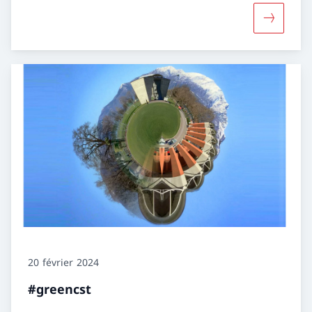
Davantage
20 février 2024
#greencst