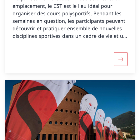
emplacement, le CST est le lieu idéal pour
organiser des cours polysportifs. Pendant les
semaines en question, les participants peuvent
découvrir et pratiquer ensemble de nouvelles
disciplines sportives dans un cadre de vie et un
milieu différents de ceux de l’école.
Davantage