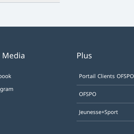
l Media
Plus
book
Portail Clients OFSPO
agram
OFSPO
Jeunesse+Sport