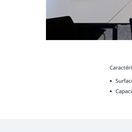
Caractéri
Surfac
Capac