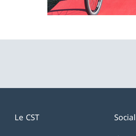
Le CST
Socia