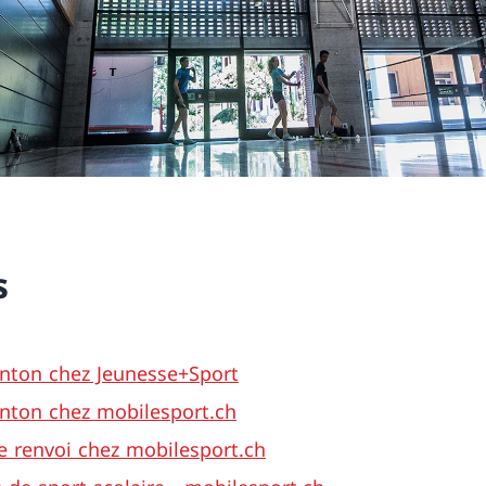
s
nton chez Jeunesse+Sport
nton chez mobilesport.ch
e renvoi chez mobilesport.ch