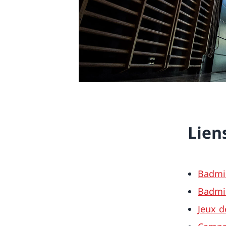
Lien
Badmi
Badmi
Jeux d