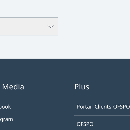
l Media
Plus
book
Portail Clients OFSPO
agram
OFSPO