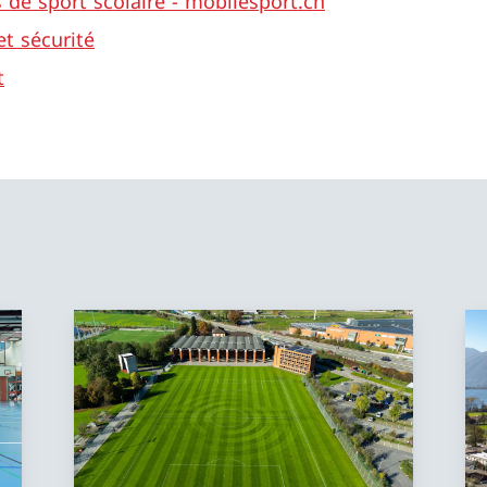
de sport scolaire - mobilesport.ch
et sécurité
t