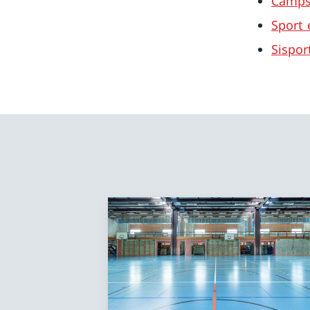
Camps 
Sport 
Sispor