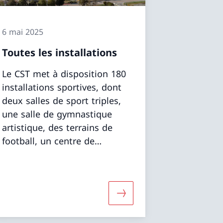
6 mai 2025
Toutes les installations
Le CST met à disposition 180
installations sportives, dont
deux salles de sport triples,
une salle de gymnastique
artistique, des terrains de
football, un centre de
natation, une piste
d’athlétisme en salle et en
plein air, des salles de
musculation et un centre
formations sur «Terrains en gazon et synthétiques»
Davantage d'informations 
nautique.