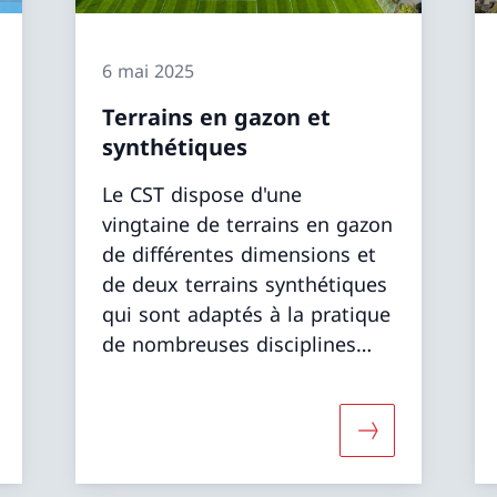
6 mai 2025
Terrains en gazon et
synthétiques
Le CST dispose d'une
vingtaine de terrains en gazon
de différentes dimensions et
de deux terrains synthétiques
qui sont adaptés à la pratique
de nombreuses disciplines
sportives et jeux d’équipe.
ntage d'informations sur «Salles de sport»
Davantage d'in