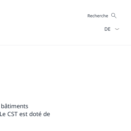
Recherche
Recherche
La langue Fra
s bâtiments
 Le CST est doté de