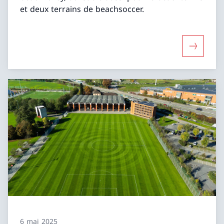
et deux terrains de beachsoccer.
Davantage
6 mai 2025