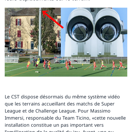
Le CST dispose désormais du même système vidéo
que les terrains accueillant des matchs de Super
League et de Challenge League. Pour Massimo
Immersi, responsable du Team Ticino, «cette nouvelle
installation constitue un pas important vers