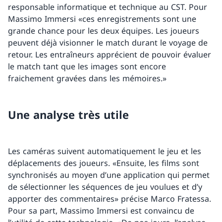
responsable informatique et technique au CST. Pour
Massimo Immersi «ces enregistrements sont une
grande chance pour les deux équipes. Les joueurs
peuvent déjà visionner le match durant le voyage de
retour. Les entraîneurs apprécient de pouvoir évaluer
le match tant que les images sont encore
fraichement gravées dans les mémoires.»
Une analyse très utile
Les caméras suivent automatiquement le jeu et les
déplacements des joueurs. «Ensuite, les films sont
synchronisés au moyen d’une application qui permet
de sélectionner les séquences de jeu voulues et d’y
apporter des commentaires» précise Marco Fratessa.
Pour sa part, Massimo Immersi est convaincu de