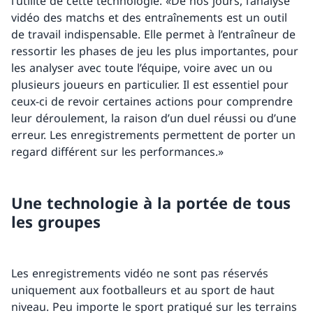
l’utilité de cette technologie. «De nos jours, l’analyse
vidéo des matchs et des entraînements est un outil
de travail indispensable. Elle permet à l’entraîneur de
ressortir les phases de jeu les plus importantes, pour
les analyser avec toute l’équipe, voire avec un ou
plusieurs joueurs en particulier. Il est essentiel pour
ceux-ci de revoir certaines actions pour comprendre
leur déroulement, la raison d’un duel réussi ou d’une
erreur. Les enregistrements permettent de porter un
regard différent sur les performances.»
Une technologie à la portée de tous
les groupes
Les enregistrements vidéo ne sont pas réservés
uniquement aux footballeurs et au sport de haut
niveau. Peu importe le sport pratiqué sur les terrains