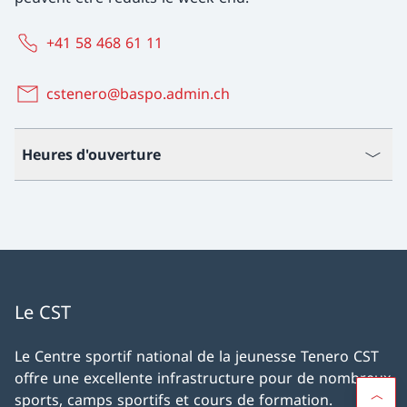
+41 58 468 61 11
cstenero@baspo.admin.ch
Heures d'ouverture
Le CST
Le Centre sportif national de la jeunesse Tenero CST
offre une excellente infrastructure pour de nombreux
sports, camps sportifs et cours de formation.