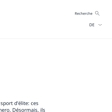
Recherche
Recherche
La langue Fra
port d'élite: ces
nero. Désormais, ils