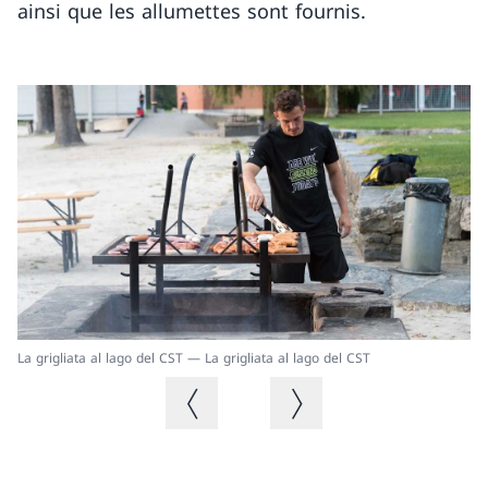
ainsi que les allumettes sont fournis.
Gr
La grigliata al lago del CST — La grigliata al lago del CST
Image précédente
Image suivante