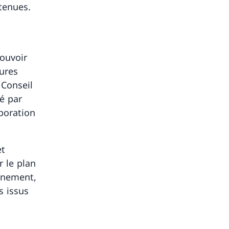
tenues.
ouvoir
ures
 Conseil
sé par
aboration
et
r le plan
aînement,
s issus