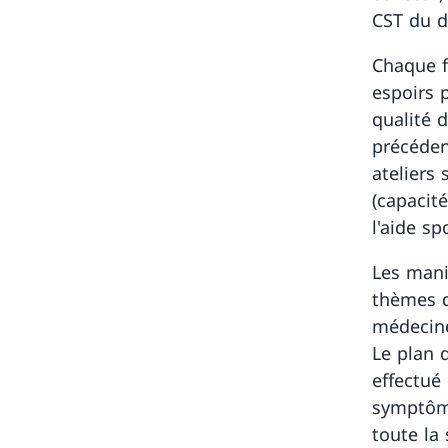
CST du d
Chaque f
espoirs 
qualité 
précéden
ateliers
(capacit
l'aide sp
Les mani
thèmes d
médecine
Le plan d
effectué
symptôme
toute la