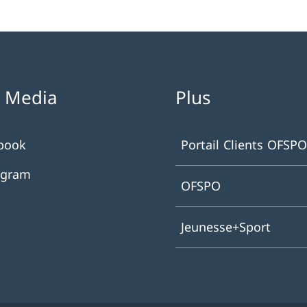
l Media
Plus
book
Portail Clients OFSPO
agram
OFSPO
Jeunesse+Sport