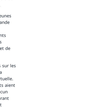
.
jeunes
rande
nts
s
 et de
 sur les
a
tuelle.
ts aient
ucun
urant
t