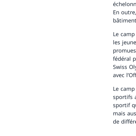
échelonn
En outre
bâtiment
Le camp 
les jeun
promues 
fédéral 
Swiss Oly
avec l’Of
Le camp 
sportifs 
sportif 
mais aus
de différ