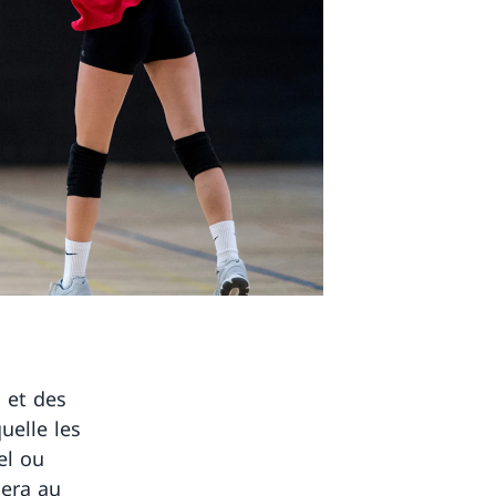
s et des
uelle les
el ou
nera au