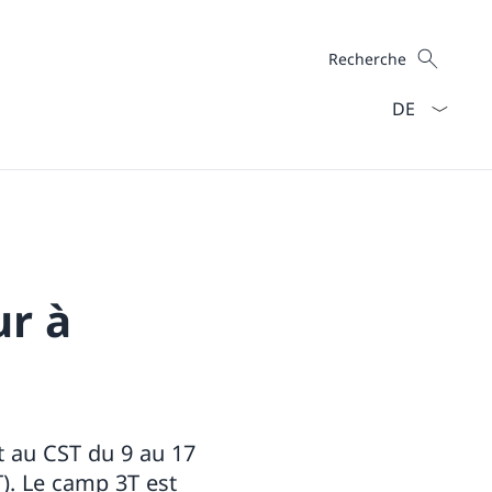
Recherche
Recherche
La langue Fra
ur à
t au CST du 9 au 17
). Le camp 3T est