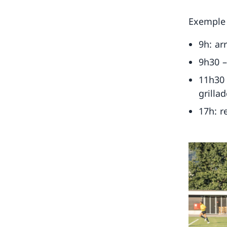
Exemple 
9h: ar
9h30 –
11h30 
grillad
17h: r