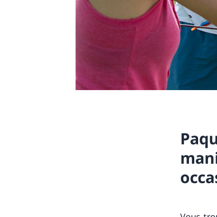
Paqu
mani
occa
Vous tro