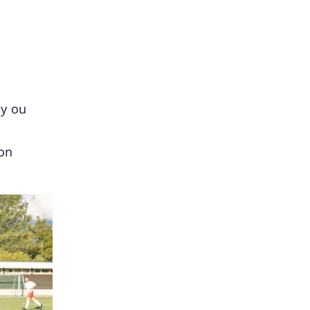
ty ou
ion