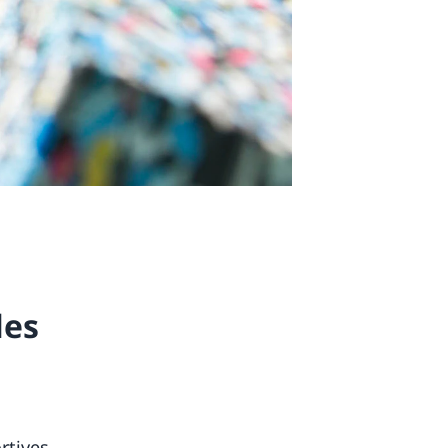
les
rtives