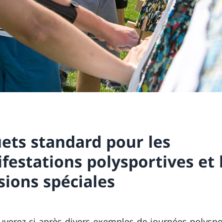
ets standard pour les
festations polysportives et 
sions spéciales
uverez ci-après divers exemples de journées polyspo