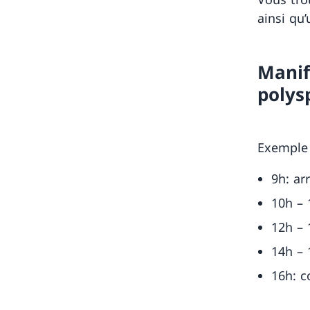
ainsi qu
Manif
polys
Exemple 
9h: ar
10h – 
12h – 
14h – 
16h: c