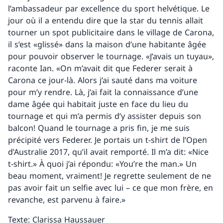
l’ambassadeur par excellence du sport helvétique. Le
jour où il a entendu dire que la star du tennis allait
tourner un spot publicitaire dans le village de Carona,
il s’est «glissé» dans la maison d’une habitante âgée
pour pouvoir observer le tournage. «J’avais un tuyau»,
raconte Ian. «On m’avait dit que Federer serait à
Carona ce jour-là. Alors j’ai sauté dans ma voiture
pour m’y rendre. Là, j’ai fait la connaissance d’une
dame âgée qui habitait juste en face du lieu du
tournage et qui m’a permis d’y assister depuis son
balcon! Quand le tournage a pris fin, je me suis
précipité vers Federer. Je portais un t-shirt de l’Open
d’Australie 2017, qu’il avait remporté. Il m’a dit: «Nice
t-shirt.» À quoi j’ai répondu: «You’re the man.» Un
beau moment, vraiment! Je regrette seulement de ne
pas avoir fait un selfie avec lui – ce que mon frère, en
revanche, est parvenu à faire.»
Texte: Clarissa Haussauer