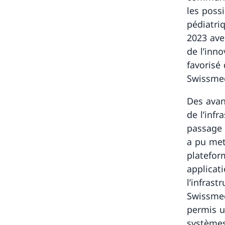
les poss
pédiatri
2023 ave
de l’inn
favorisé 
Swissmed
Des avan
de l’inf
passage 
a pu mett
platefor
applicat
l’infras
Swissmed
permis u
systèmes