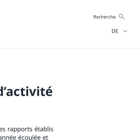
Recherche
Recherche
La langue Fra
’activité
es rapports établis
’année écoulée et