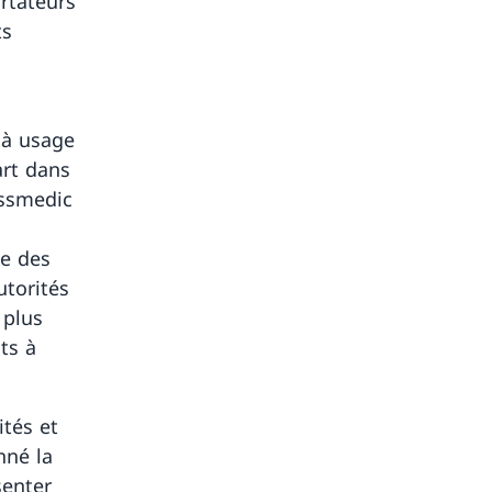
rtateurs
ts
 à usage
art dans
issmedic
se des
utorités
 plus
ts à
ités et
nné la
senter