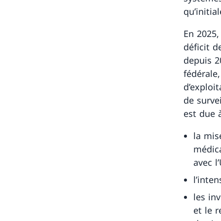
qu’initi
En 2025,
déficit d
depuis 20
fédérale
d’exploit
de surve
est due à
la mis
médica
avec l
l’inte
les in
et le 