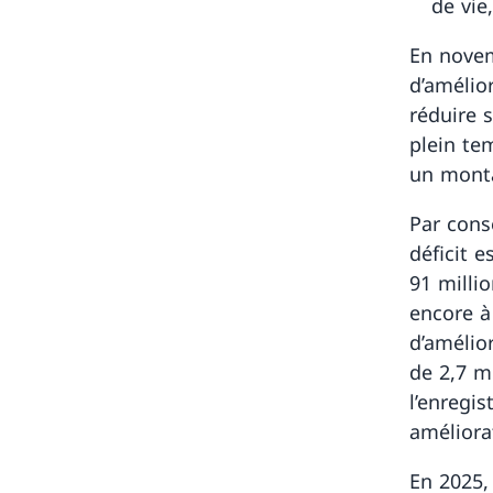
de vie
En novem
d’amélior
réduire 
plein te
un monta
Par cons
déficit 
91 milli
encore à
d’amélio
de 2,7 m
l’enregi
améliorat
En 2025, 