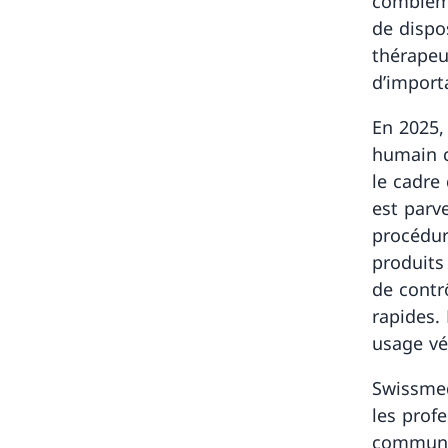
combleme
de dispos
thérapeu
d’import
En 2025,
humain c
le cadre
est parv
procédure
produits
de contr
rapides.
usage vé
Swissmed
les prof
communic