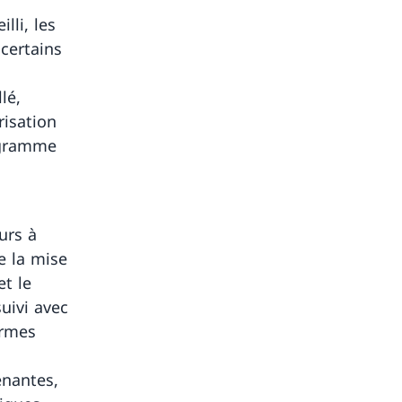
lli, les
certains
lé,
risation
ogramme
urs à
e la mise
et le
uivi avec
ormes
enantes,