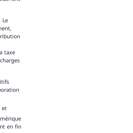
. Le
ment,
tribution
la taxe
 charges
tifs
boration
 et
umérique
nt en fin