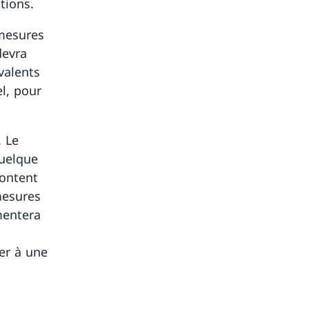
tions.
 mesures
devra
valents
l, pour
. Le
quelque
montent
mesures
mentera
er à une