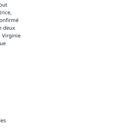
out
rice,
confirmé
de deux
 Virginie
que
des