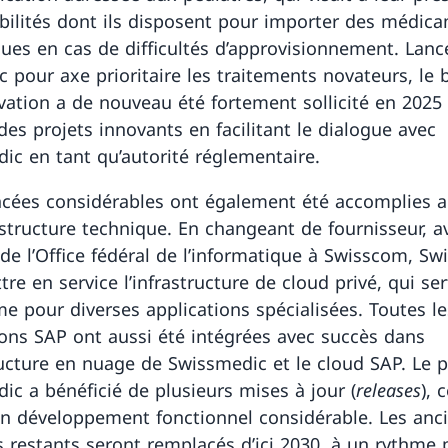
ibilités dont ils disposent pour importer des médic
ques en cas de difficultés d’approvisionnement. Lanc
c pour axe prioritaire les traitements novateurs, le
ovation a de nouveau été fortement sollicité en 2025 
des projets innovants en facilitant le dialogue avec
ic en tant qu’autorité réglementaire.
cées considérables ont également été accomplies a
rastructure technique. En changeant de fournisseur, a
de l’Office fédéral de l’informatique à Swisscom, S
re en service l’infrastructure de cloud privé, qui ser
me pour diverses applications spécialisées. Toutes le
ions SAP ont aussi été intégrées avec succès dans
tructure en nuage de Swissmedic et le cloud SAP. Le p
ic a bénéficié de plusieurs mises à jour (
releases
), 
n développement fonctionnel considérable. Les anc
 restants seront remplacés d’ici 2030, à un rythme p