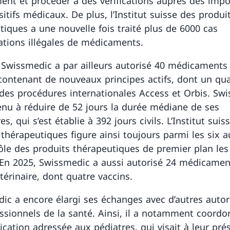
nt et procéder à des vérifications auprès des impo
itifs médicaux. De plus, l’Institut suisse des produi
tiques a une nouvelle fois traité plus de 6000 cas
ations illégales de médicaments.
 Swissmedic a par ailleurs autorisé 40 médicaments
ontenant de nouveaux principes actifs, dont un qu
 des procédures internationales Access et Orbis. Sw
enu à réduire de 52 jours la durée médiane de ses
s, qui s’est établie à 392 jours civils. L’Institut suis
 thérapeutiques figure ainsi toujours parmi les six a
ôle des produits thérapeutiques de premier plan les
 En 2025, Swissmedic a aussi autorisé 24 médicamen
térinaire, dont quatre vaccins.
ic a encore élargi ses échanges avec d’autres autor
essionnels de la santé. Ainsi, il a notamment coordo
ation adressée aux pédiatres, qui visait à leur pré