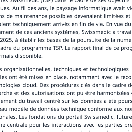
mes Swissmedic (TSP) dans le cadre de ses objectifs
ues. Au fil des ans, le paysage informatique avait viei
ns de maintenance possibles devenaient limitées et 
taient techniquement arrivés en fin de vie. En vue du
ment de ces anciens systèmes, Swissmedic a travail
 2025, à établir les bases de la poursuite de la numé
cadre du programme TSP. Le rapport final de ce pr
rmais disponible.
s organisationnelles, techniques et technologiques
lles ont été mises en place, notamment avec le reco
nologies cloud. Des procédures clés dans le cadre d
arché et des autorisations ont pu être harmonisées 
ement du travail centré sur les données a été pours
eau modèle de données technique conforme aux n
ionales. Les fondations du portail Swissmedic, future
me centrale pour les interactions avec les parties pr