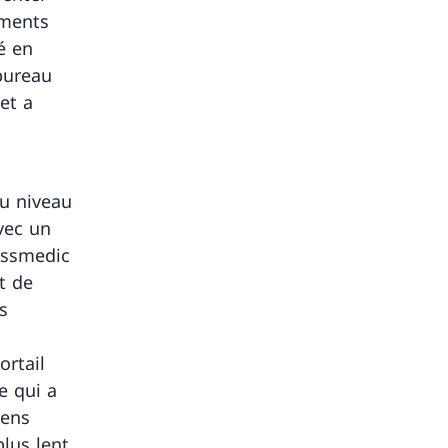
aments
é en
 bureau
et a
u niveau
vec un
wissmedic
t de
s
ortail
ce qui a
iens
lus lent