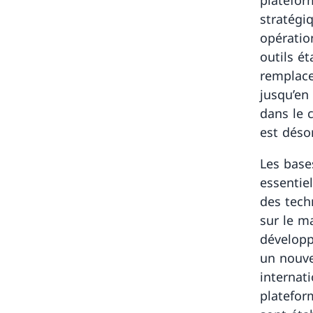
platefor
stratégiq
opératio
outils é
remplace
jusqu’en
dans le 
est déso
Les base
essentie
des tech
sur le m
développ
un nouv
internat
platefor