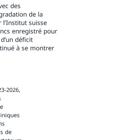
Avec des
gradation de la
l’Institut suisse
ancs enregistré pour
d’un déficit
ntinué à se montrer
23-2026,
s
de
liniques
ns
ts de