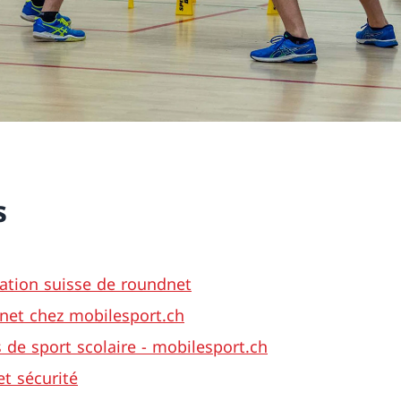
s
ation suisse de roundnet
net chez mobilesport.ch
de sport scolaire - mobilesport.ch
et sécurité