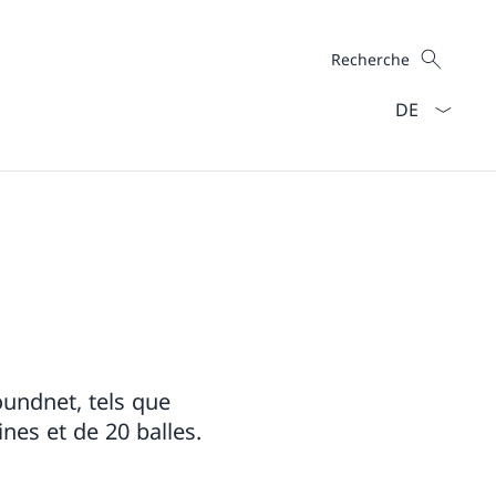
Recherche
Recherche
La langue Fra
undnet, tels que
lines et de 20 balles.