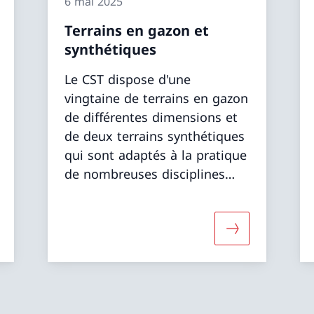
6 mai 2025
Terrains en gazon et
synthétiques
Le CST dispose d'une
vingtaine de terrains en gazon
de différentes dimensions et
de deux terrains synthétiques
qui sont adaptés à la pratique
de nombreuses disciplines
sportives et jeux d’équipe.
ntage d'informations sur «Salles de sport»
Davantage d'in