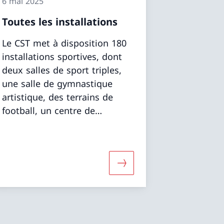
6 mai 2025
Toutes les installations
Le CST met à disposition 180
installations sportives, dont
deux salles de sport triples,
une salle de gymnastique
artistique, des terrains de
football, un centre de
natation, une piste
d’athlétisme en salle et en
plein air, des salles de
musculation et un centre
formations sur «Terrains en gazon et synthétiques»
Davantage d'informations 
nautique.