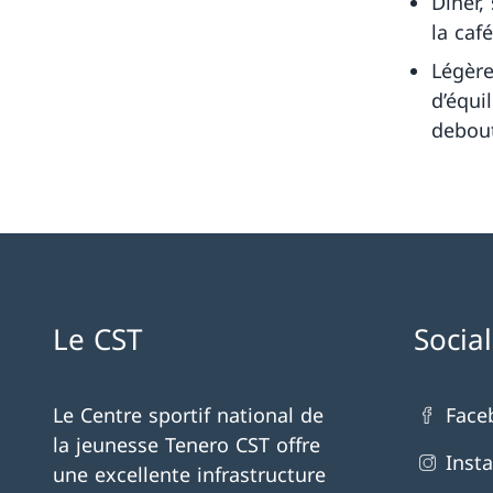
Dîner,
la caf
Légère
d’équi
debout
Le CST
Socia
Le Centre sportif national de
Face
la jeunesse Tenero CST offre
Inst
une excellente infrastructure