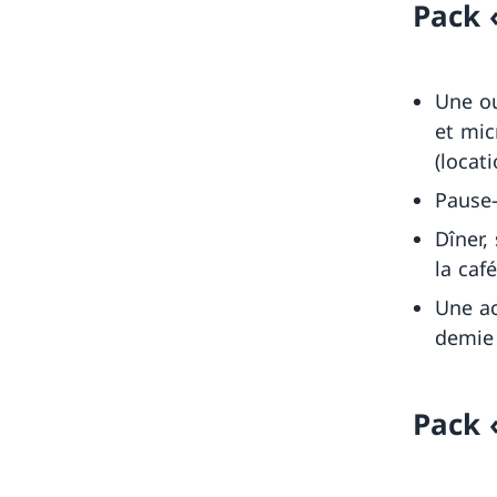
Pack
Une ou
et mic
(locat
Pause-
Dîner,
la caf
Une act
demie 
Pack