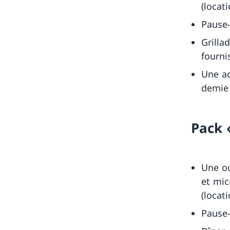
(locat
Pause-
Grilla
fourni
Une act
demie 
Pack
Une ou
et mic
(locat
Pause-