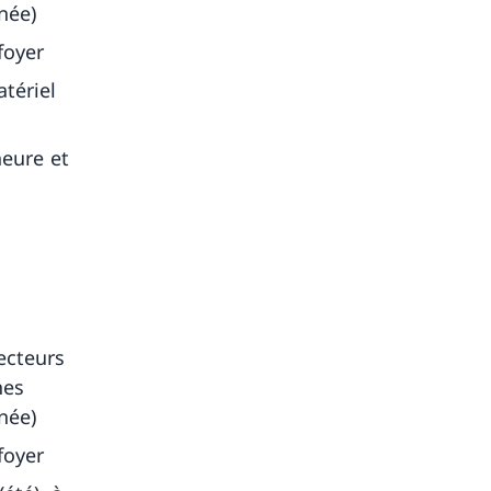
née)
foyer
tériel
heure et
ecteurs
nes
née)
foyer