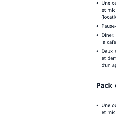
Une ou
et mic
(locat
Pause-
Dîner,
la caf
Deux ac
et dem
d’un ap
Pack 
Une ou
et mic