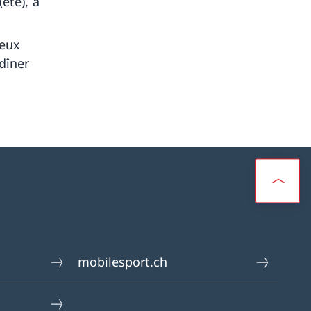
été), à
jeux
dîner
mobilesport.ch