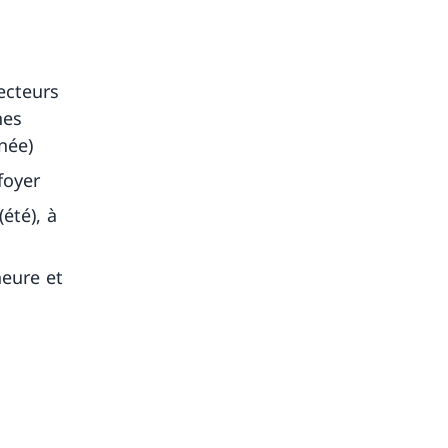
ecteurs
nes
née)
foyer
été), à
heure et