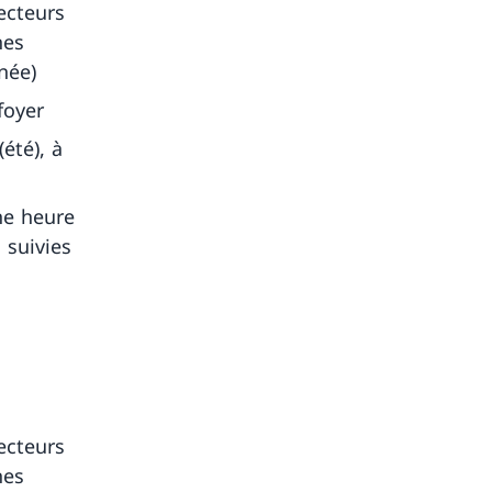
ecteurs
nes
née)
foyer
été), à
une heure
 suivies
ecteurs
nes