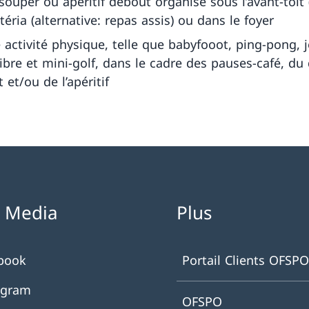
 souper ou apéritif debout organisé sous l’avant-toit (
étéria (alternative: repas assis) ou dans le foyer
 activité physique, telle que babyfooot, ping-pong, 
libre et mini-golf, dans le cadre des pauses-café, du 
 et/ou de l’apéritif
l Media
Plus
book
Portail Clients OFSPO
agram
OFSPO