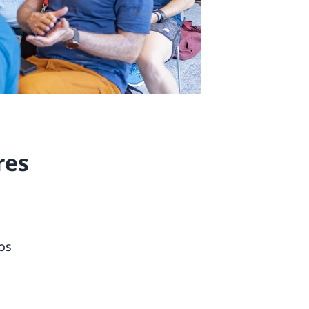
res
os