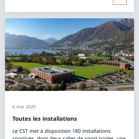
Davantage
6 mai 2025
Toutes les installations
Le CST met à disposition 180 installations
sportives, dont deux salles de sport triples, une