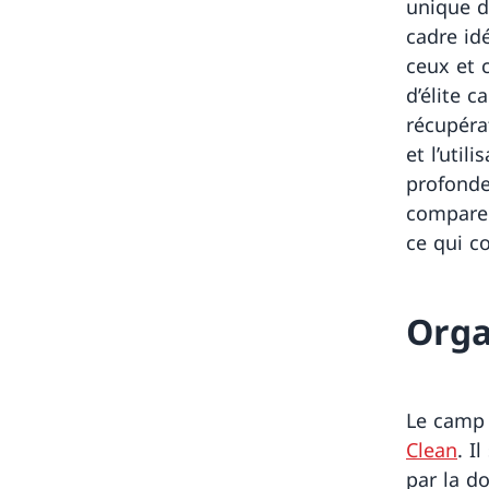
unique d
cadre id
ceux et c
d’élite c
récupéra
et l’uti
profonde
comparer
ce qui c
Orga
Le camp 
Clean
. I
par la d