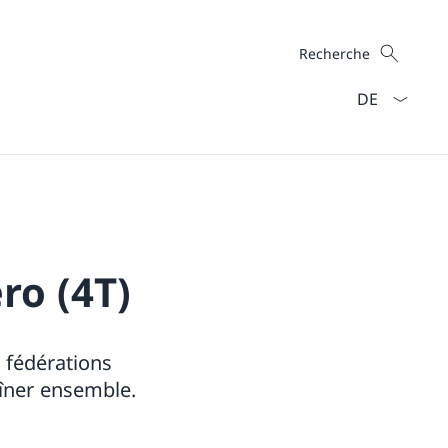
Recherche
Recherche
La langue Fra
ro (4T)
e fédérations
îner ensemble.