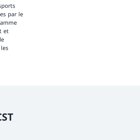
sports
es par le
ogramme
t et
de
 les
CST