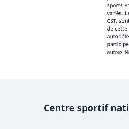
sports e
variés. 
CST, son
de cette 
autodéfe
particip
autres f
Centre sportif nat