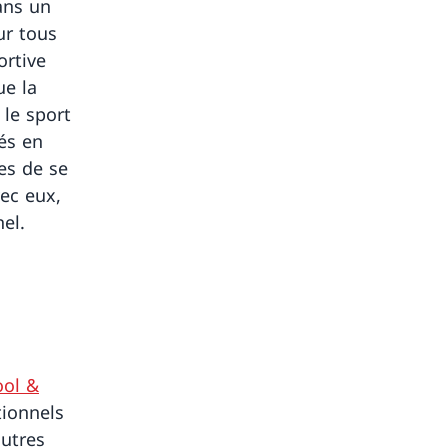
ans un
ur tous
ortive
ue la
 le sport
dés en
es de se
vec eux,
el.
ool &
tionnels
autres