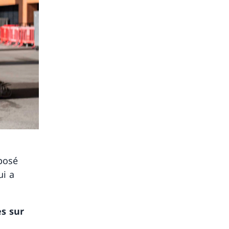
posé
ui a
es sur