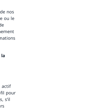
 de nos
e ou le
de
înement
rmations
 la
 actif
fil pour
 s’il
urs