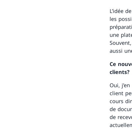
L’idée d
les possi
préparat
une plat
Souvent,
aussi un
Ce nouv
clients?
Oui, j’en
client pe
cours di
de docum
de recev
actuelle