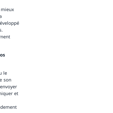
u mieux
a
développé
s.
rnent
nos
u le
de son
 envoyer
niquer et
pidement