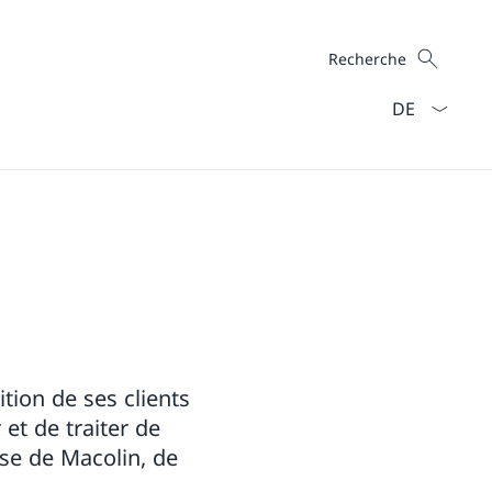
Recherche
Recherche
La langue Fra
tion de ses clients
et de traiter de
sse de Macolin, de