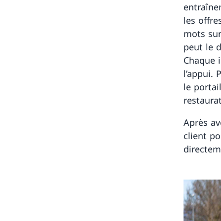
entraîne
les offre
mots sur 
peut le 
Chaque i
l’appui.
le portai
restaura
Après avo
client p
directem