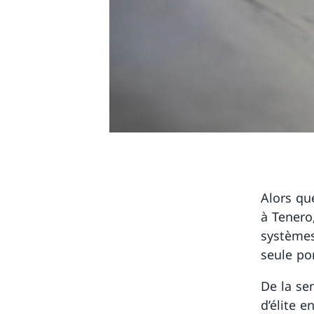
Alors qu
à Tenero
systèmes
seule po
De la se
d’élite e