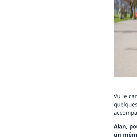
Vu le ca
quelques
accompag
Alan, po
un même