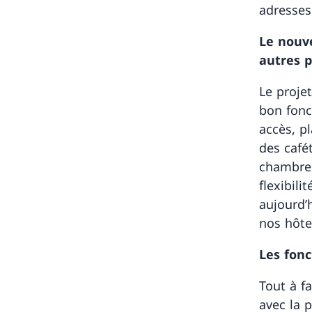
adresses 
Le nouve
autres p
Le proje
bon fonc
accès, pl
des cafét
chambres
flexibil
aujourd’
nos hôte
Les fonc
Tout à f
avec la p