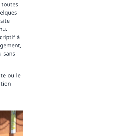
, toutes
uelques
site
nu.
riptif à
rgement,
ou sans
nte ou le
ation