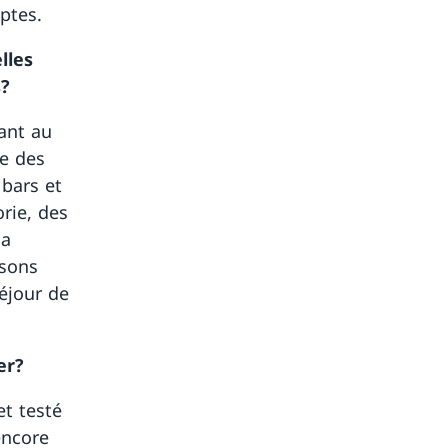
mptes.
lles
s?
ant au
le des
 bars et
orie, des
la
osons
séjour de
er?
et testé
encore