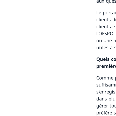
aux ques
Le porta
clients 
client a 
l’OFSPO 
ou une ma
utiles à
Quels co
première
Comme po
suffisam
s’enregis
dans plus
gérer to
préfère s