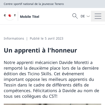
Centre sportif national de la jeunesse Tenero
La langue Franç
Recherche
Mobile Titel
Recherche
Centre sportif national de la jeunesse Tenero
Informations
Publié le 5 avril 2023
Un apprenti à l'honneur
Notre apprenti mécanicien Davide Moretti a
remporté la deuxième place lors de la dernière
édition des Ticino Skills. Cet événement
important oppose les meilleurs apprentis du
Tessin dans le cadre de différents défis de
compétences. Félicitations à Davide au nom de
tous ses collègues du CST!