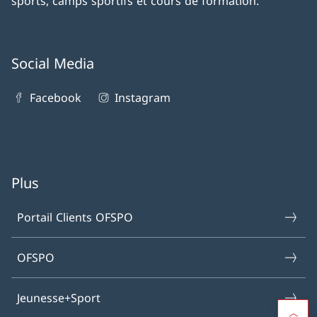
sports, camps sportifs et cours de formation.
Social Media
Facebook
Instagram
Plus
Portail Clients OFSPO
OFSPO
Jeunesse+Sport