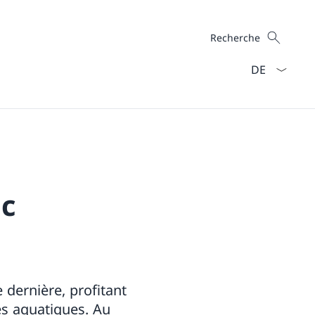
Recherche
Recherche
La langue Fra
c
 dernière, profitant
és aquatiques. Au