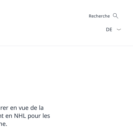
Recherche
Recherche
La langue Fra
rer en vue de la
nt en NHL pour les
me.