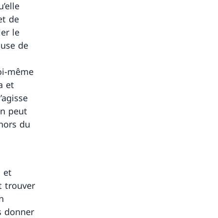
’elle
et de
er le
ause de
 soi-même
a et
’agisse
on peut
 hors du
 et
t trouver
n
us donner