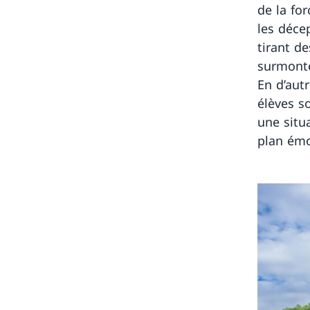
de la fo
les décep
tirant d
surmonten
En d’autr
élèves s
une situa
plan émo