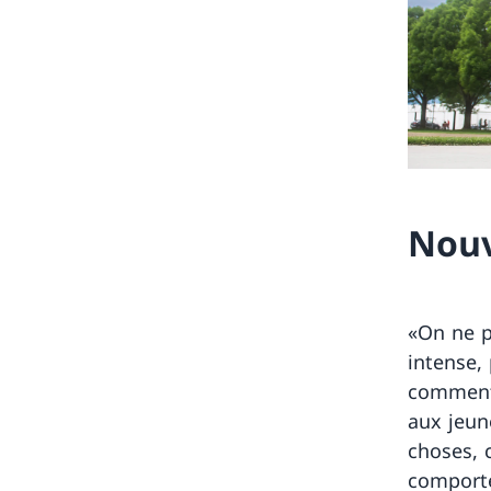
Nouv
«On ne p
intense,
commente
aux jeun
choses, 
comporte