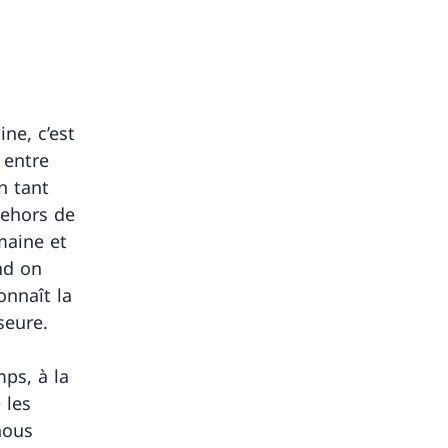
ine, c’est
e entre
n tant
dehors de
maine et
nd on
onnaît la
seure.
ps, à la
 les
nous