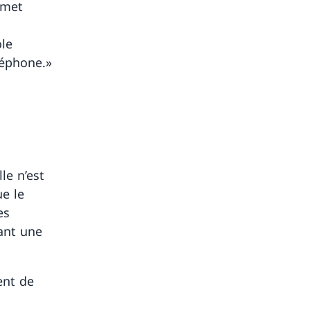
rmet
le
léphone.»
le n’est
e le
es
éant une
ent de