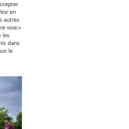
accepter
’est en
s autres
re voie.»
 les
mis dans
sur le