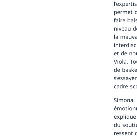
l’experti
permet d
faire bai
niveau d
la mauvai
interdis
et de no
Viola. To
de basket
s’essayer
cadre sco
Simona, 
émotionn
explique
du souti
ressent 