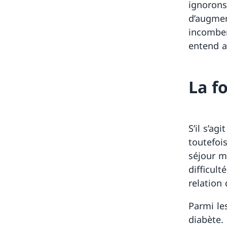
ignorons
d’augmen
incomben
entend a
La f
S’il s’ag
toutefoi
séjour m
difficul
relation
Parmi le
diabète.