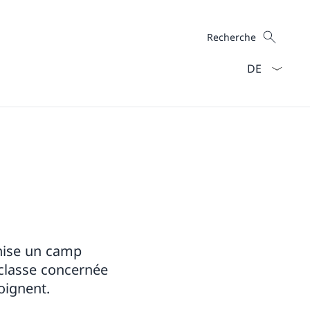
Recherche
Recherche
La langue Fra
anise un camp
a classe concernée
oignent.