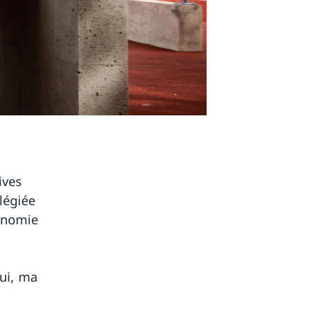
ives
légiée
onomie
qui, ma