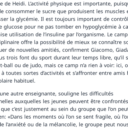
se de Heidi. L’activité physique est importante, puisqu
e consommer le sucre que produisent les muscles 
sser la glycémie. Il est toujours important de contrôl
e glucose pour ne pas tomber en hypoglycémie à c
se utilisation de l’insuline par l’organisme. Le camp
ciplinaire offre la possibilité de mieux se connaître
uer de nouvelles amitiés, confirment Giacomo, Giad
us trois font du sport durant leur temps libre, qu’il s
-ball ou de judo, mais ce camp n’a rien à voir: ici, 
 à toutes sortes d’activités et s’affronter entre amis
laire habituel.
une autre enseignante, souligne les difficultés
elles auxquelles les jeunes peuvent être confrontés
 que c’est justement au sein du groupe que l’on peu
en: «Dans les moments où l’on se sent fragile, où l’o
de l’anxiété ou de la mélancolie, le groupe peut no