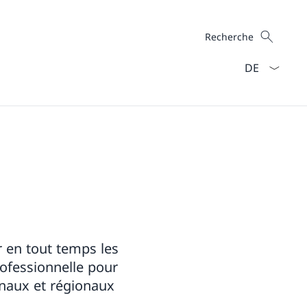
Recherche
Recherche
La langue Fra
r en tout temps les
rofessionnelle pour
onaux et régionaux