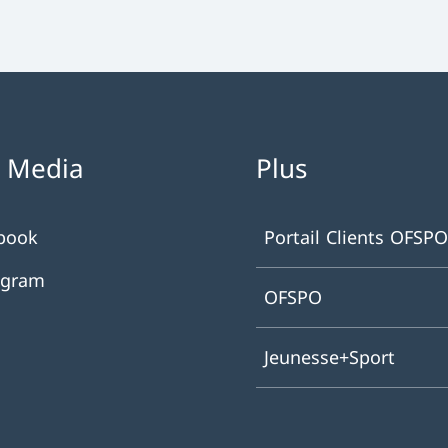
l Media
Plus
book
Portail Clients OFSPO
agram
OFSPO
Jeunesse+Sport