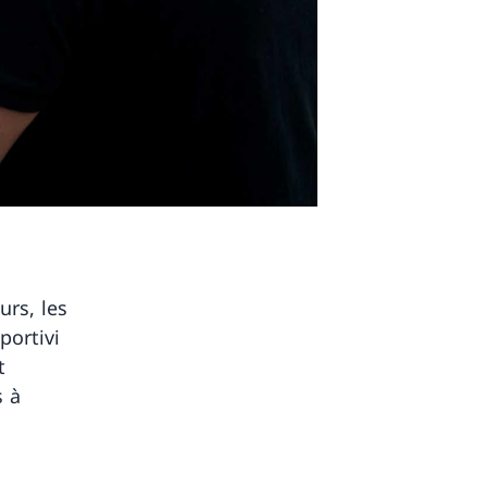
urs, les
portivi
t
s à