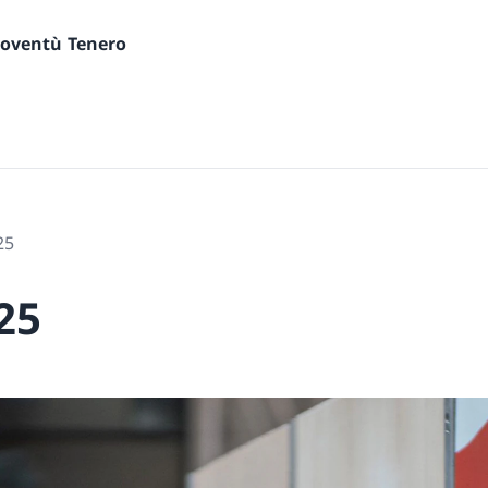
gioventù Tenero
25
25