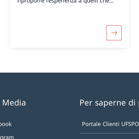
riproporre l’esperienza a quelli che
oggi sono i suoi allievi.
informazioni su «Dalle piste di sci alle rive del La
Maggiori i
l Media
Per saperne di 
book
Portale Clienti UFSPO
agram