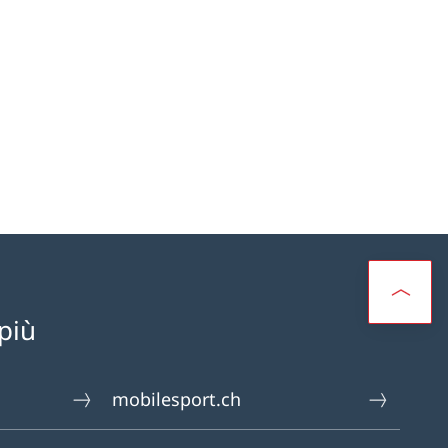
go Maggiore»
nformazioni su «Tra ricordi e nuove esperienze»
più
mobilesport.ch