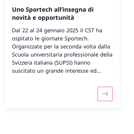
Uno Sportech all’insegna di
novità e opportunità
Dal 22 al 24 gennaio 2025 il CST ha
ospitato le giornate Sportech.
Organizzate per la seconda volta dalla
Scuola universitaria professionale della
Svizzera italiana (SUPSI) hanno
suscitato un grande interesse ed
entusiasmo. La nona edizione ha
accolto più di 3400 studenti per un
totale di 181 classi provenienti da
informazioni su «Webcam»
Maggiori inf
tutta la Svizzera e dall’Italia.