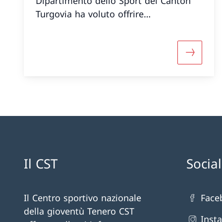
Dipartimento dello Sport del Canton
Turgovia ha voluto offrire
un’interessante alternativa: una
settimana polisportiva al CST. Il
soggiorno si è svolto dal 26 al 31
Maggiori 
gennaio 2025.
Il CST
Socia
Il Centro sportivo nazionale
Face
della gioventù Tenero CST
Inst