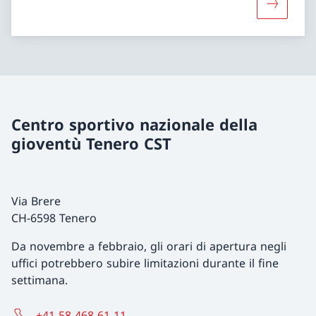
Maggiori 
Centro sportivo nazionale della
gioventù Tenero CST
Via Brere
CH-6598 Tenero
Da novembre a febbraio, gli orari di apertura negli
uffici potrebbero subire limitazioni durante il fine
settimana.
+41 58 468 61 11