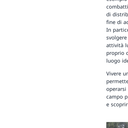
combatti
di distri
fine di a
In partic
svolgere
attività 
proprio c
luogo ide
Vivere un
permette
operarsi 
campo po
e scopri