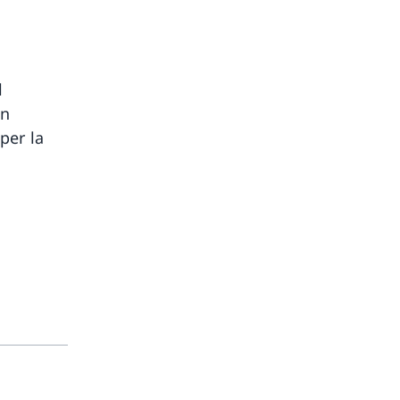
l
on
per la