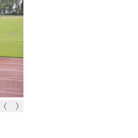
Immagine precedente
Immagine successiva