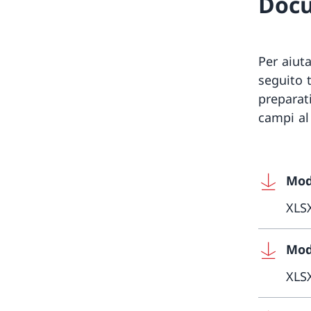
Doc
Per aiuta
seguito 
preparati
campi al
Mod
XLS
Mod
XLS