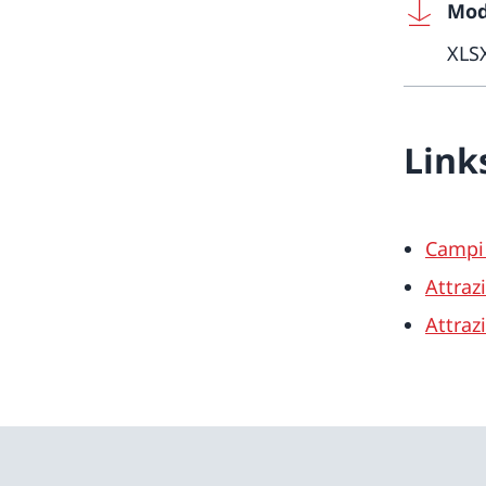
Mod
XLS
Link
Campi 
Attraz
Attraz