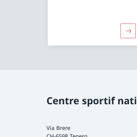
Dava
Centre sportif nat
Via Brere
CH-6598 Tenero