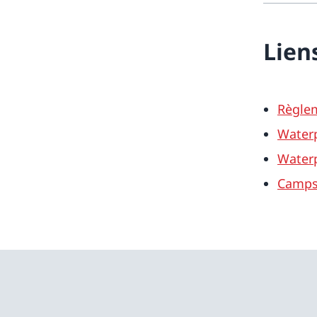
Lien
Règlem
Waterp
Waterp
Camps 