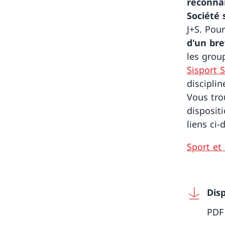
reconnai
Société 
J+S. Pou
d'un bre
les grou
Sisport S
disciplin
Vous tro
disposit
liens ci-
Sport et 
Dis
PDF