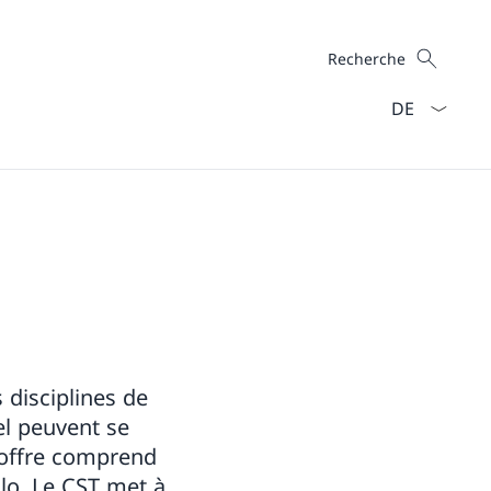
Recherche
Recherche
La langue Fra
 disciplines de
el peuvent se
'offre comprend
lo. Le CST met à