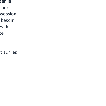
par la
cours
ssession
 besoin,
ès de
te
t sur les