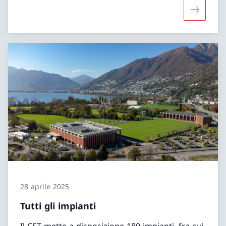
Maggiori 
28 aprile 2025
Tutti gli impianti
Il CST mette a disposizione 180 impianti, fra cui