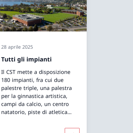
28 aprile 2025
Tutti gli impianti
Il CST mette a disposizione
180 impianti, fra cui due
palestre triple, una palestra
per la ginnastica artistica,
campi da calcio, un centro
natatorio, piste di atletica
indoor e outdoor, sale di
muscolazione e un centro