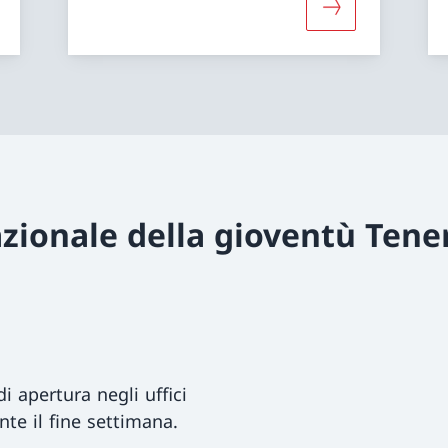
iori informazioni su «Palestre»
Maggiori infor
zionale della gioventù Tene
i apertura negli uffici
nte il fine settimana.