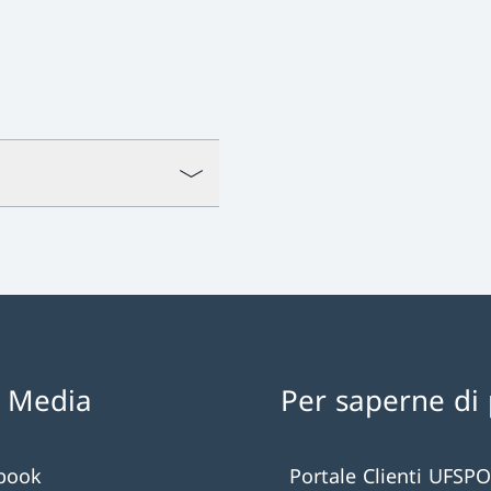
l Media
Per saperne di 
book
Portale Clienti UFSPO