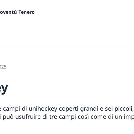
gioventù Tenero
025
ey
e campi di unihockey coperti grandi e sei piccoli,
 si può usufruire di tre campi così come di un im