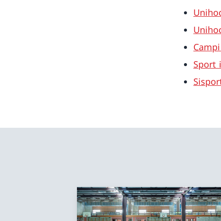
Unihoc
Unihoc
Campi 
Sport 
Sispor