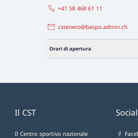
+41 58 468 61 11
cstenero@baspo.admin.ch
Orari di apertura
Il CST
Socia
Il Centro sportivo nazionale
Face