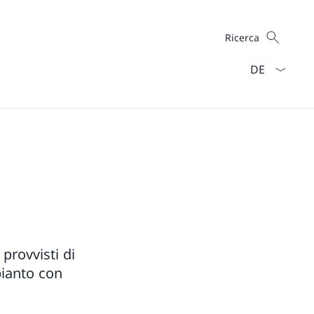
Cercare
Ricerca
Dal menu a ten
 provvisti di
pianto con