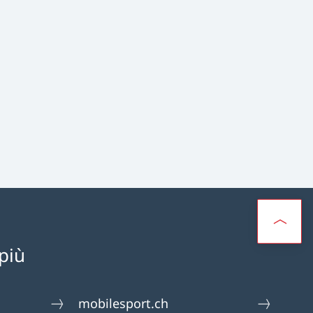
più
mobilesport.ch