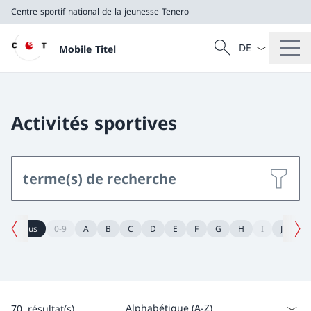
Centre sportif national de la jeunesse Tenero
La langue Franç
Recherche
Mobile Titel
Recherche
Centre sportif national de la jeunesse Tenero
Activités sportives
Recher
Filtre précédent
Filtr
Tous
0-9
A
B
C
D
E
F
G
H
I
J
K
Filtrer le glossaire
70
résultat(s)